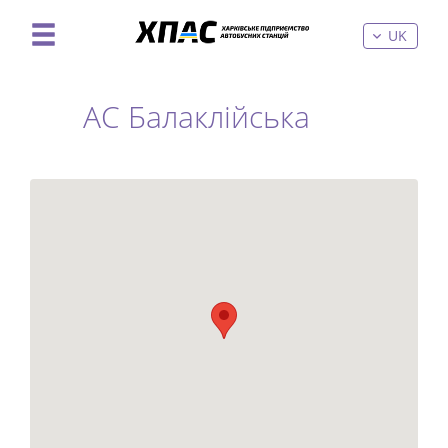
UK
АС Балаклійська